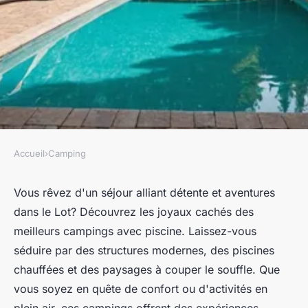
Accueil
›
Camping
CAMPING
Découvrez le camping idéal
Vous rêvez d'un séjour alliant détente et aventures
dans le Lot? Découvrez les joyaux cachés des
avec piscine dans le lot
meilleurs campings avec piscine. Laissez-vous
séduire par des structures modernes, des piscines
Youssef
•
31 juillet 2024
•
4 min de lecture
chauffées et des paysages à couper le souffle. Que
vous soyez en quête de confort ou d'activités en