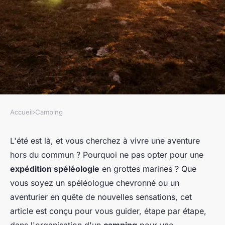
Accueil
›
Camping
CAMPING
Comment organiser un
L'été est là, et vous cherchez à vivre une aventure
hors du commun ? Pourquoi ne pas opter pour une
camping pour une expédition
expédition spéléologie
en grottes marines ? Que
de spéléologie en grottes
vous soyez un spéléologue chevronné ou un
marines?
aventurier en quête de nouvelles sensations, cet
article est conçu pour vous guider, étape par étape,
Youssef
•
24 juin 2024
•
5 min de lecture