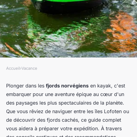
Accueil
›
Vacance
VACANCE
Comment organiser une
Plonger dans les
fjords norvégiens
en kayak, c'est
embarquer pour une aventure épique au cœur d'un
expédition de kayak dans les
des paysages les plus spectaculaires de la planète.
fjords de Norvège?
Que vous rêviez de naviguer entre les îles Lofoten ou
de découvrir des fjords cachés, ce guide complet
Youssef
•
24 juin 2024
•
6 min de lecture
vous aidera à préparer votre expédition. À travers