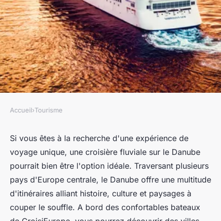
Accueil
›
Tourisme
TOURISME
Quels sont les meilleurs
Si vous êtes à la recherche d'une expérience de
voyage unique, une
croisière fluviale sur le Danube
itinéraires pour une croisière
pourrait bien être l'option idéale. Traversant plusieurs
fluviale sur le Danube ?
pays d'Europe centrale, le
Danube
offre une multitude
d'itinéraires alliant histoire, culture et paysages à
Youssef
•
24 juin 2024
•
5 min de lecture
couper le souffle. A bord des confortables
bateaux